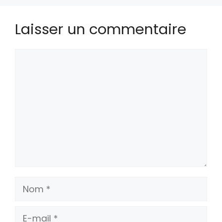
Laisser un commentaire
Commentaire
Nom
E-