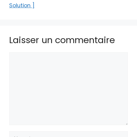
Solution ]
Laisser un commentaire
Commentaire
Nom