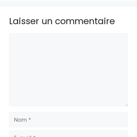
Laisser un commentaire
Commentaire
Nom
E-