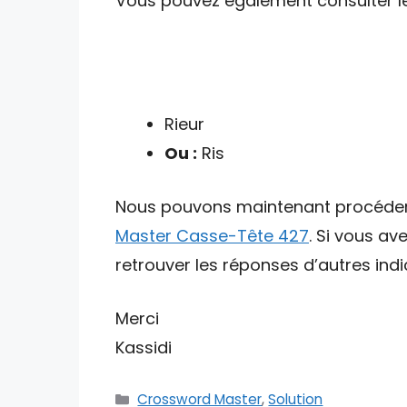
Vous pouvez également consulter les 
Rieur
Ou :
Ris
Nous pouvons maintenant procéder av
Master Casse-Tête 427
. Si vous av
retrouver les réponses d’autres indic
Merci
Kassidi
Catégories
Crossword Master
,
Solution