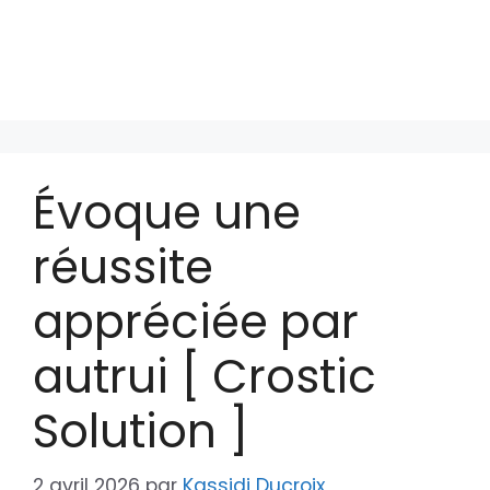
Évoque une
réussite
appréciée par
autrui [ Crostic
Solution ]
2 avril 2026
par
Kassidi Ducroix