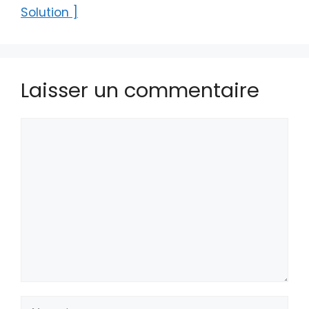
Solution ]
Laisser un commentaire
Commentaire
Nom