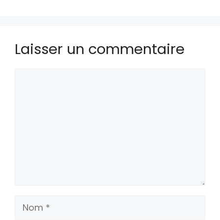
Laisser un commentaire
Commentaire
Nom