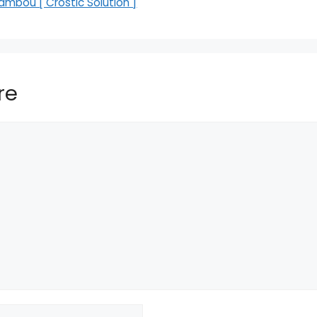
ambou [ Crostic Solution ]
re