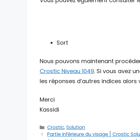
Vous pouvez également consulter les 
Sort
Nous pouvons maintenant procéder av
Crostic Niveau 1049
. Si vous avez u
les réponses d’autres indices alors v
Merci
Kassidi
Catégories
Crostic
,
Solution
Partie inférieure du visage [ Crostic Solu