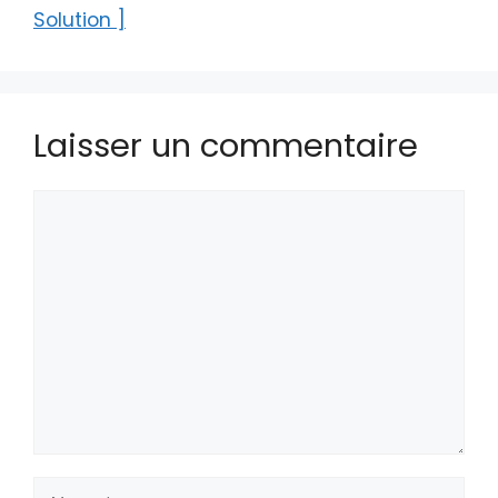
Solution ]
Laisser un commentaire
Commentaire
Nom