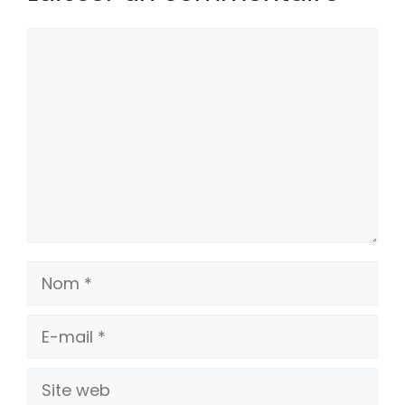
Commentaire
Nom
E-
mail
Site