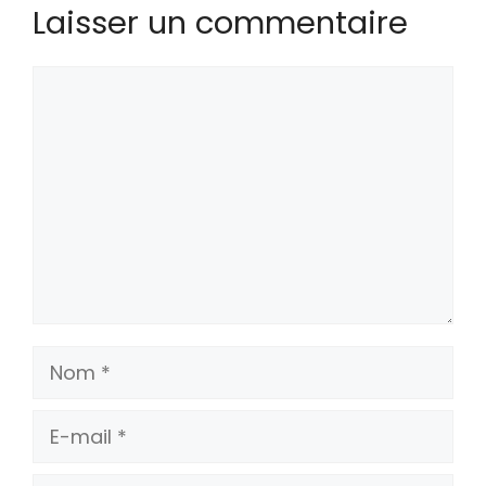
Laisser un commentaire
Commentaire
Nom
E-
mail