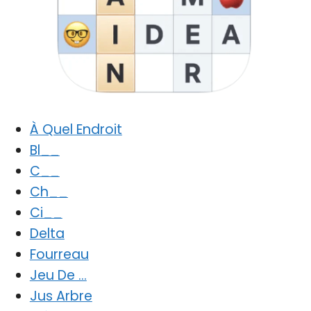
À Quel Endroit
Bl__
C__
Ch__
Ci__
Delta
Fourreau
Jeu De …
Jus Arbre