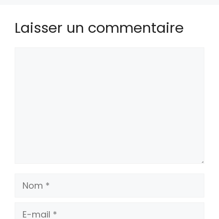
Laisser un commentaire
Commentaire
Nom
E-