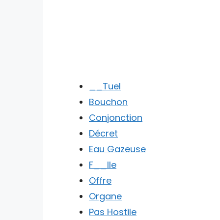
__Tuel
Bouchon
Conjonction
Décret
Eau Gazeuse
F__Ile
Offre
Organe
Pas Hostile