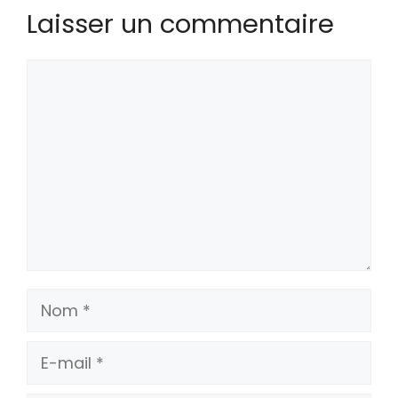
Laisser un commentaire
Commentaire
Nom
E-
mail