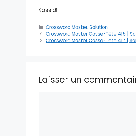
Kassidi
Catégories
Crossword Master
,
Solution
Crossword Master Casse-Tête 415 [ Sol
Crossword Master Casse-Tête 417 [ Sol
Laisser un commentai
Commentaire