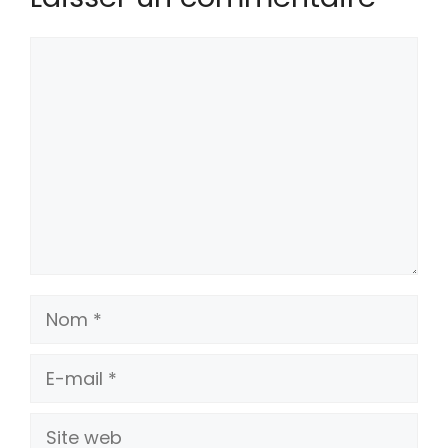
Commentaire
Nom
E-
mail
Site