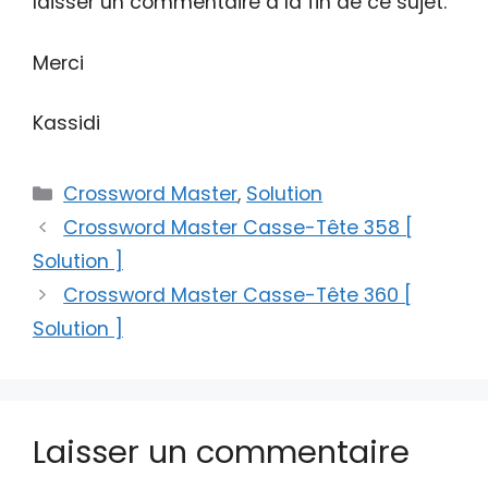
laisser un commentaire à la fin de ce sujet.
Merci
Kassidi
Catégories
Crossword Master
,
Solution
Crossword Master Casse-Tête 358 [
Solution ]
Crossword Master Casse-Tête 360 [
Solution ]
Laisser un commentaire