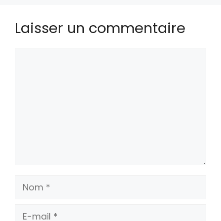
Laisser un commentaire
Commentaire
Nom
E-