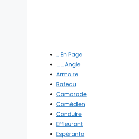
… En Page
__Angle
Armoire
Bateau
Camarade
Comédien
Conduire
Effleurant
Espéranto