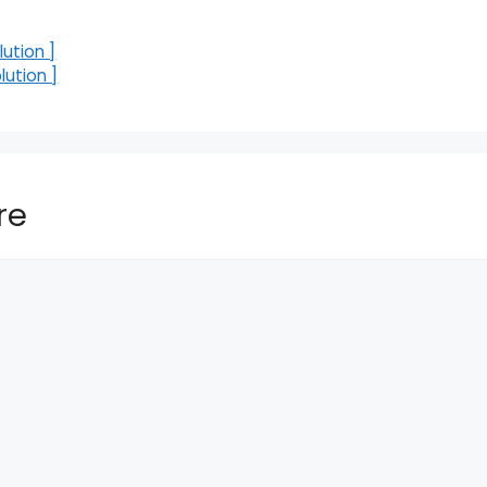
ution ]
ution ]
re