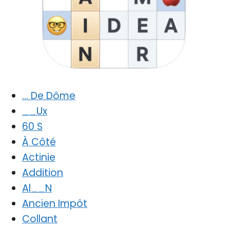
… De Dôme
__Ux
60 S
À Côté
Actinie
Addition
Al__N
Ancien Impôt
Collant