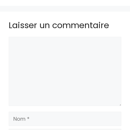
Laisser un commentaire
Commentaire
Nom