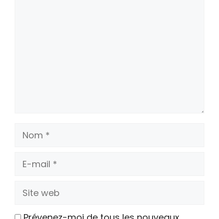
Commentaire
Nom
E-
mail
Site
web
Prévenez-moi de tous les nouveaux