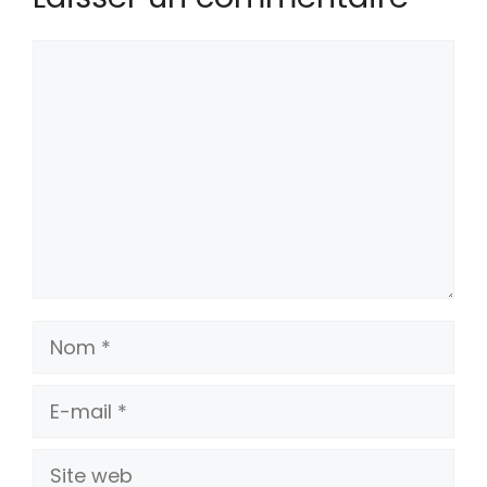
Commentaire
Nom
E-
mail
Site