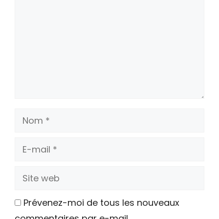
Nom
E-
mail
Site
web
Prévenez-moi de tous les nouveaux
commentaires par e-mail.