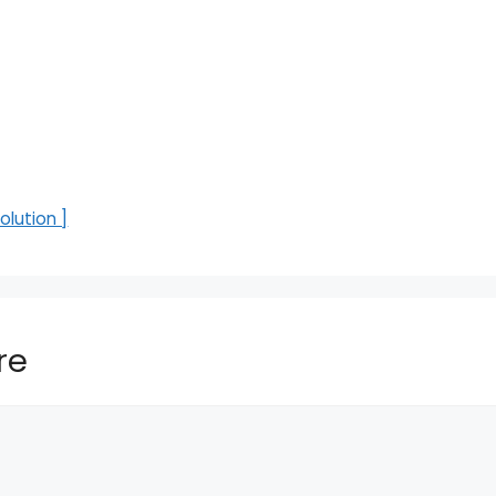
lution ]
re