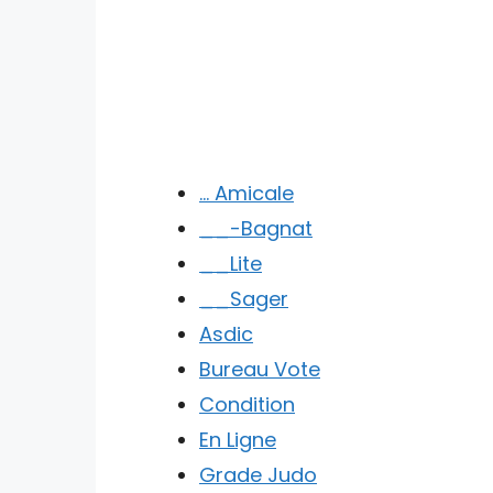
… Amicale
__-Bagnat
__Lite
__Sager
Asdic
Bureau Vote
Condition
En Ligne
Grade Judo