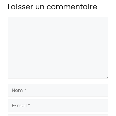
Laisser un commentaire
Commentaire
Nom
E-
mail