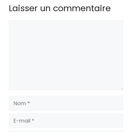
Laisser un commentaire
Commentaire
Nom
E-
mail