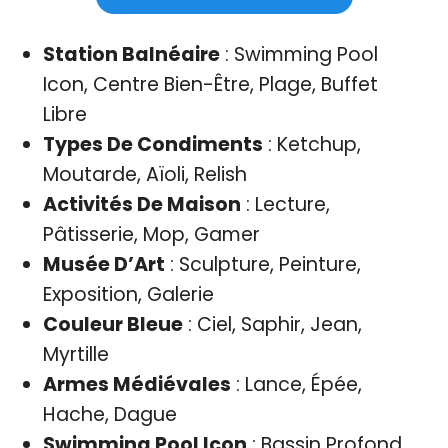
Station Balnéaire
: Swimming Pool
Icon, Centre Bien-Être, Plage, Buffet
Libre
Types De Condiments
: Ketchup,
Moutarde, Aïoli, Relish
Activités De Maison
: Lecture,
Pâtisserie, Mop, Gamer
Musée D’Art
: Sculpture, Peinture,
Exposition, Galerie
Couleur Bleue
: Ciel, Saphir, Jean,
Myrtille
Armes Médiévales
: Lance, Épée,
Hache, Dague
Swimming Pool Icon
: Bassin Profond,