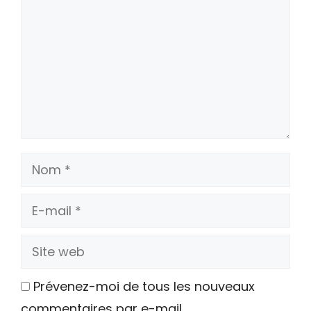
Nom
E-
mail
Site
web
Prévenez-moi de tous les nouveaux
commentaires par e-mail.