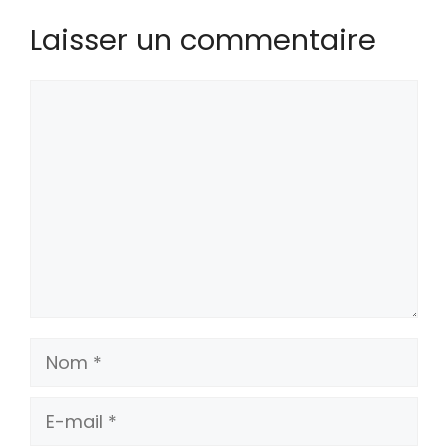
Laisser un commentaire
Commentaire
Nom
E-
mail