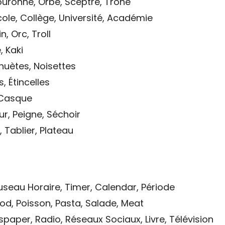
uronne, Orbe, Sceptre, Trône
cole, Collège, Université, Académie
in, Orc, Troll
, Kaki
huètes, Noisettes
, Étincelles
, Casque
ur, Peigne, Séchoir
, Tablier, Plateau
Fuseau Horaire, Timer, Calendar, Période
od, Poisson, Pasta, Salade, Meat
paper, Radio, Réseaux Sociaux, Livre, Télévision