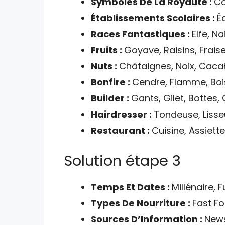
Symboles De La Royauté :
Co
Établissements Scolaires :
É
Races Fantastiques :
Elfe, Na
Fruits :
Goyave, Raisins, Fraise
Nuts :
Châtaignes, Noix, Caca
Bonfire :
Cendre, Flamme, Bois
Builder :
Gants, Gilet, Bottes
Hairdresser :
Tondeuse, Lisse
Restaurant :
Cuisine, Assiette
Solution étape 3
Temps Et Dates :
Millénaire, 
Types De Nourriture :
Fast Fo
Sources D’Information :
News