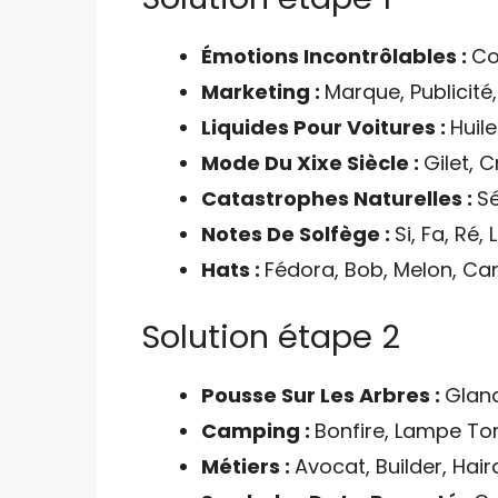
Émotions Incontrôlables :
Co
Marketing :
Marque, Publicité, 
Liquides Pour Voitures :
Huil
Mode Du Xixe Siècle :
Gilet, C
Catastrophes Naturelles :
Sé
Notes De Solfège :
Si, Fa, Ré, 
Hats :
Fédora, Bob, Melon, Ca
Solution étape 2
Pousse Sur Les Arbres :
Gland
Camping :
Bonfire, Lampe To
Métiers :
Avocat, Builder, Hai