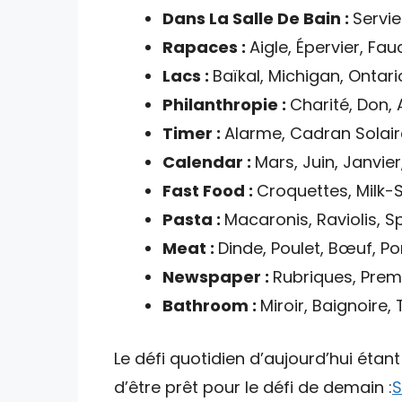
Dans La Salle De Bain :
Servi
Rapaces :
Aigle, Épervier, Fa
Lacs :
Baïkal, Michigan, Ontar
Philanthropie :
Charité, Don, 
Timer :
Alarme, Cadran Solaire
Calendar :
Mars, Juin, Janvie
Fast Food :
Croquettes, Milk-
Pasta :
Macaronis, Raviolis, Sp
Meat :
Dinde, Poulet, Bœuf, P
Newspaper :
Rubriques, Premi
Bathroom :
Miroir, Baignoire,
Le défi quotidien d’aujourd’hui étan
d’être prêt pour le défi de demain :
S