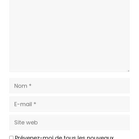
Commentaire
Nom
E-
mail
Site
web
Prévenez-moi de tous les nouveaux