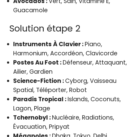
Avocados :
Vert, Sain, Vitamine E,
Guacamole
Solution étape 2
Instruments À Clavier :
Piano,
Harmonium, Accordéon, Clavicorde
Postes Au Foot :
Défenseur, Attaquant,
Ailier, Gardien
Science-Fiction :
Cyborg, Vaisseau
Spatial, Téléporter, Robot
Paradis Tropical :
Islands, Coconuts,
Lagon, Plage
Tchernobyl :
Nucléaire, Radiations,
Évacuation, Pripyat
Mégapoles :
Dhaka, Tokyo, Delhi,