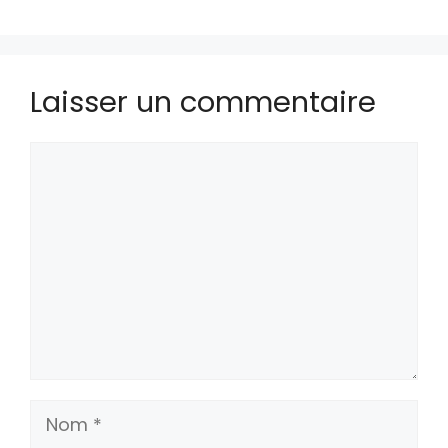
Laisser un commentaire
Commentaire
Nom