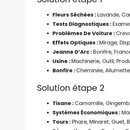
Fleurs Séchées :
Lavande, Cam
Tests Diagnostiques :
Examen
Problèmes De Voiture :
Creva
Effets Optiques :
Mirage, Disp
Jeanne D’Arc :
Bonfire, Franc
Usine :
Machinerie, Outil, Pro
Bonfire :
Cheminée, Allumette
Solution étape 2
Tisane :
Camomille, Gingembre
Systèmes Économiques :
Mar
Tours :
Phare, Minaret, Guet, B