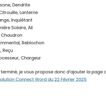
xone, Dendrite
itrouille, Lanterne
ange, Inquiétant
ière Solaire, Ail
e, Chaudron
 Emmental, Reblochon
s, Reçu
Processeur, Chargeur
t terminé, je vous propose donc d’ajouter la page d
olution Connect Word du 22 Février 2025