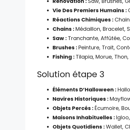
Rénovation :
Saw, Brushes, G
Vie Des Premiers Humains :
Réactions Chimiques :
Chain
Chains :
Médaillon, Bracelet, 
Saw :
Tranchante, Affûtée, Co
Brushes :
Peinture, Trait, Con
Fishing :
Tilapia, Morue, Thon
Solution étape 3
Éléments D’Halloween :
Hall
Navires Historiques :
Mayflow
Objets Percés :
Écumoire, Bou
Maisons Inhabituelles :
Igloo
Objets Quotidiens :
Wallet, 