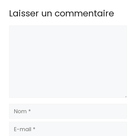
Laisser un commentaire
Commentaire
Nom
E-
mail