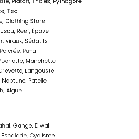
ate, Platon, Thalès, Pythagore
tte, Tea
e, Clothing Store
usca, Reef, Épave
tiviraux, Sédatifs
Poivrée, Pu-Er
 Pochette, Manchette
Crevette, Langouste
 Neptune, Patelle
h, Algue
ahal, Gange, Diwali
, Escalade, Cyclisme