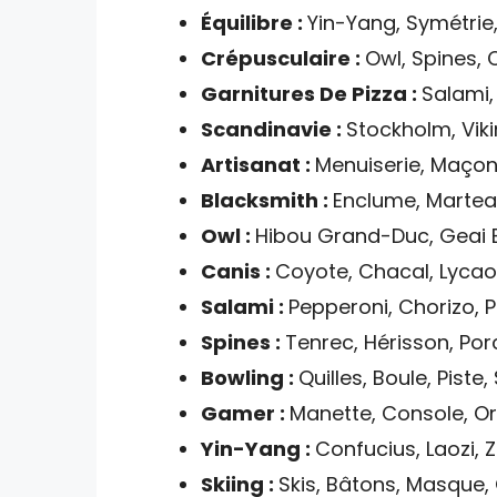
Équilibre :
Yin-Yang, Symétrie, 
Crépusculaire :
Owl, Spines, 
Garnitures De Pizza :
Salami,
Scandinavie :
Stockholm, Vikin
Artisanat :
Menuiserie, Maçon
Blacksmith :
Enclume, Marteau
Owl :
Hibou Grand-Duc, Geai B
Canis :
Coyote, Chacal, Lycaon
Salami :
Pepperoni, Chorizo, 
Spines :
Tenrec, Hérisson, Por
Bowling :
Quilles, Boule, Piste,
Gamer :
Manette, Console, Ord
Yin-Yang :
Confucius, Laozi, 
Skiing :
Skis, Bâtons, Masque