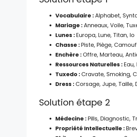
Vocabulaire :
Alphabet, Synt
Mariage :
Anneaux, Voile, Tux
Lunes :
Europa, Lune, Titan, Io
Chasse :
Piste, Piège, Camoufl
Enchère :
Offre, Marteau, Ant
Ressources Naturelles :
Eau, 
Tuxedo :
Cravate, Smoking, C
Dress :
Corsage, Jupe, Taille, 
Solution étape 2
Médecine :
Pills, Diagnostic,
Propriété Intellectuelle :
Brev