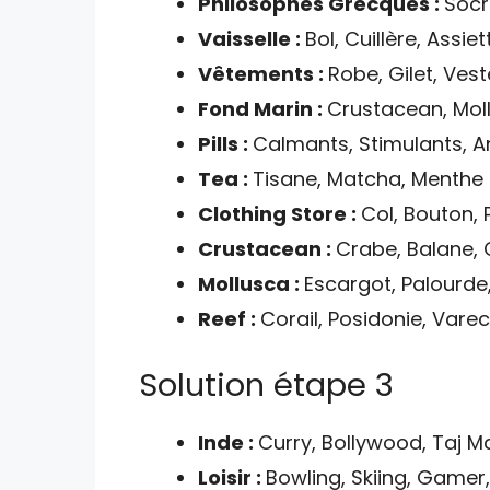
Philosophes Grecques :
Socr
Vaisselle :
Bol, Cuillère, Assie
Vêtements :
Robe, Gilet, Vest
Fond Marin :
Crustacean, Moll
Pills :
Calmants, Stimulants, An
Tea :
Tisane, Matcha, Menthe 
Clothing Store :
Col, Bouton,
Crustacean :
Crabe, Balane, 
Mollusca :
Escargot, Palourde,
Reef :
Corail, Posidonie, Varec
Solution étape 3
Inde :
Curry, Bollywood, Taj M
Loisir :
Bowling, Skiing, Gamer