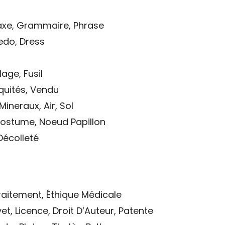
axe, Grammaire, Phrase
edo, Dress
age, Fusil
iquités, Vendu
Mineraux, Air, Sol
ostume, Noeud Papillon
Décolleté
 Traitement, Éthique Médicale
et, Licence, Droit D’Auteur, Patente