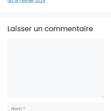
du 19 Février 2025
Laisser un commentaire
Commentaire
Nom