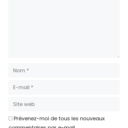
Nom
E-
mail
Site
web
Prévenez-moi de tous les nouveaux
commentaires par e-mail.