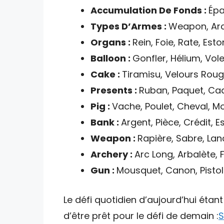
Accumulation De Fonds :
Épa
Types D’Armes :
Weapon, Arch
Organs :
Rein, Foie, Rate, Es
Balloon :
Gonfler, Hélium, Vole
Cake :
Tiramisu, Velours Rouge
Presents :
Ruban, Paquet, Ca
Pig :
Vache, Poulet, Cheval, M
Bank :
Argent, Pièce, Crédit, 
Weapon :
Rapière, Sabre, La
Archery :
Arc Long, Arbalète, 
Gun :
Mousquet, Canon, Pistol
Le défi quotidien d’aujourd’hui étan
d’être prêt pour le défi de demain :
S