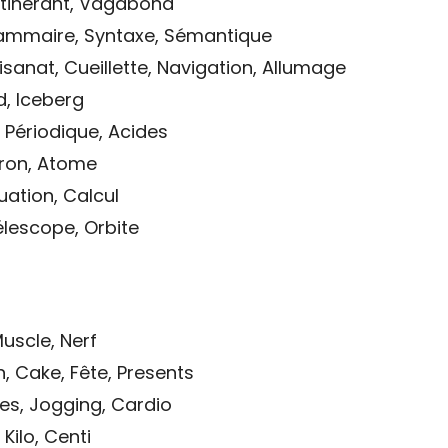
 Itinérant, Vagabond
ammaire, Syntaxe, Sémantique
isanat, Cueillette, Navigation, Allumage
d, Iceberg
 Périodique, Acides
tron, Atome
quation, Calcul
Télescope, Orbite
uscle, Nerf
n, Cake, Fête, Presents
tes, Jogging, Cardio
Kilo, Centi