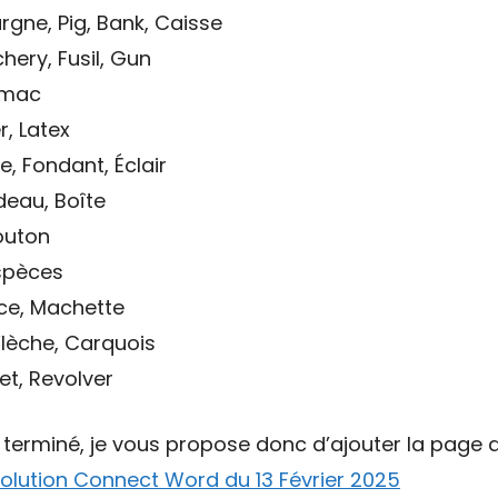
rgne, Pig, Bank, Caisse
ery, Fusil, Gun
tomac
r, Latex
, Fondant, Éclair
deau, Boîte
outon
Espèces
nce, Machette
Flèche, Carquois
et, Revolver
t terminé, je vous propose donc d’ajouter la page d
olution Connect Word du 13 Février 2025