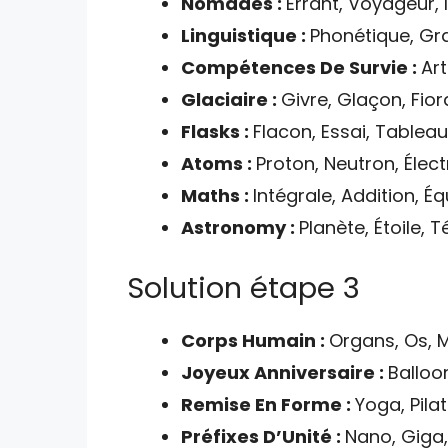
Nomades :
Errant, Voyageur,
Linguistique :
Phonétique, Gr
Compétences De Survie :
Art
Glaciaire :
Givre, Glaçon, Fior
Flasks :
Flacon, Essai, Tableau
Atoms :
Proton, Neutron, Élec
Maths :
Intégrale, Addition, É
Astronomy :
Planète, Étoile, 
Solution étape 3
Corps Humain :
Organs, Os, M
Joyeux Anniversaire :
Balloo
Remise En Forme :
Yoga, Pila
Préfixes D’Unité :
Nano, Giga, 