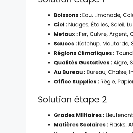
Boissons :
Eau, Limonade, Cola
Ciel :
Nuages, Étoiles, Soleil, L
Metaux :
Fer, Cuivre, Argent, O
Sauces :
Ketchup, Moutarde, Sa
Régions Climatiques :
Toundr
Qualités Gustatives :
Aigre, 
Au Bureau :
Bureau, Chaise, I
Office Supplies :
Règle, Papier
Solution étape 2
Grades Militaires :
Lieutenant
Matières Scolaires :
Flasks, 