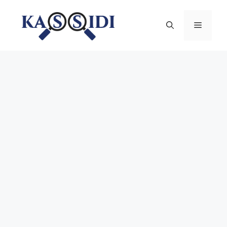
Aller
au
Menu
contenu