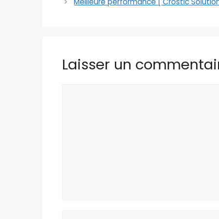
Meilleure performance [ Crostic Solution
Laisser un commentai
Commentaire
Nom