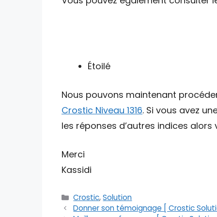
Vous pouvez également consulter les 
Étoilé
Nous pouvons maintenant procéder av
Crostic Niveau 1316
. Si vous avez un
les réponses d’autres indices alors v
Merci
Kassidi
Catégories
Crostic
,
Solution
Donner son témoignage [ Crostic Soluti