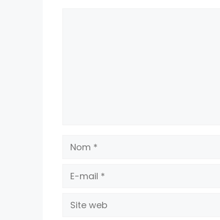
Commentaire
Nom
E-
mail
Site
web