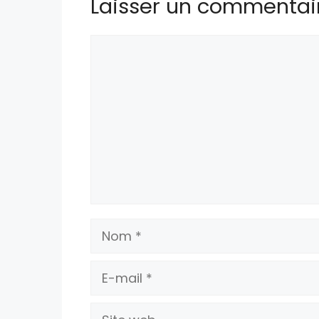
Laisser un commentai
Commentaire
Nom
E-
mail
Site