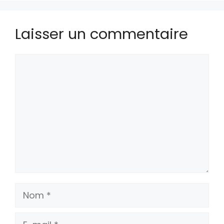
Laisser un commentaire
Commentaire
Nom
E-