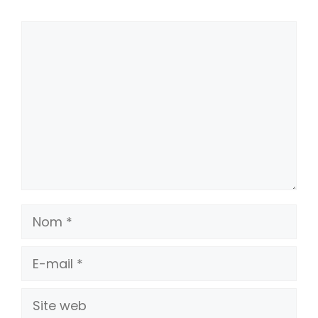
Commentaire
Nom
E-
mail
Site