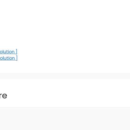
lution ]
olution ]
re