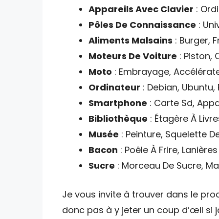
Appareils Avec Clavier
: Ord
Pôles De Connaissance
: Uni
Aliments Malsains
: Burger, F
Moteurs De Voiture
: Piston,
Moto
: Embrayage, Accélérate
Ordinateur
: Debian, Ubuntu,
Smartphone
: Carte Sd, Appa
Bibliothèque
: Étagère À Livre
Musée
: Peinture, Squelette 
Bacon
: Poêle À Frire, Lanièr
Sucre
: Morceau De Sucre, Mar
Je vous invite à trouver dans le proc
donc pas à y jeter un coup d’œil si