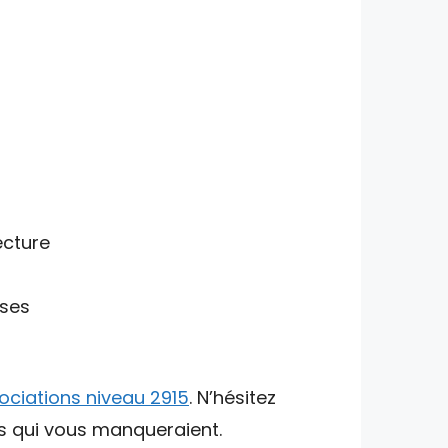
ecture
sses
ociations niveau 2915
. N’hésitez
ts qui vous manqueraient.