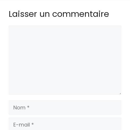
Laisser un commentaire
Commentaire
Nom
E-