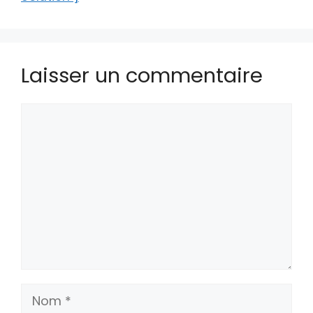
Laisser un commentaire
Commentaire
Nom