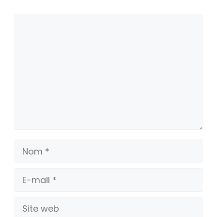
Commentaire
Nom
E-
mail
Site