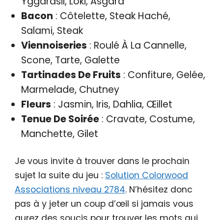
Yggdrasil, Loki, Asgard
Bacon
: Côtelette, Steak Haché,
Salami, Steak
Viennoiseries
: Roulé À La Cannelle,
Scone, Tarte, Galette
Tartinades De Fruits
: Confiture, Gelée,
Marmelade, Chutney
Fleurs
: Jasmin, Iris, Dahlia, Œillet
Tenue De Soirée
: Cravate, Costume,
Manchette, Gilet
Je vous invite à trouver dans le prochain
sujet la suite du jeu :
Solution Colorwood
Associations niveau 2784
. N’hésitez donc
pas à y jeter un coup d’œil si jamais vous
aurez des soucis pour trouver les mots qui