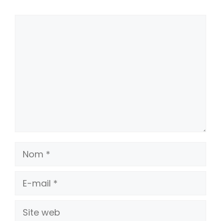
Commentaire
Nom
E-
mail
Site