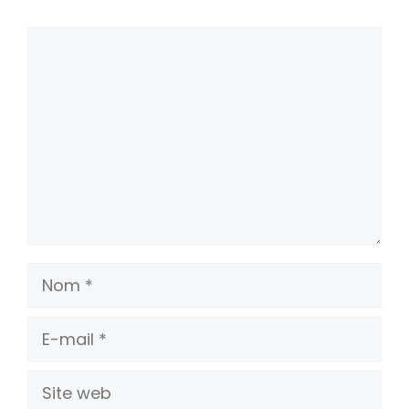
Commentaire
Nom
E-
mail
Site